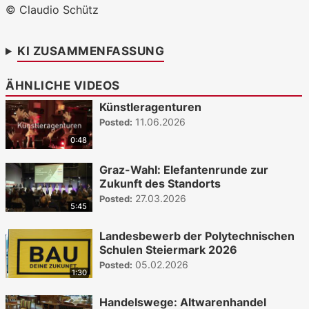
WKO.tv KI (lokales LLM gemma-4-
© Claudio Schütz
26b-a4b-it, Blackwell)
KI ZUSAMMENFASSUNG
ÄHNLICHE VIDEOS
Künstleragenturen
11.06.2026
Posted:
0:48
Graz-Wahl: Elefantenrunde zur
Zukunft des Standorts
27.03.2026
Posted:
5:45
Landesbewerb der Polytechnischen
Schulen Steiermark 2026
05.02.2026
Posted:
1:30
Handelswege: Altwarenhandel