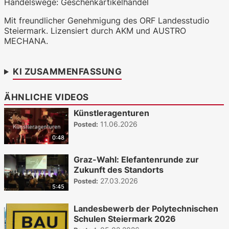
Handelswege: Geschenkartikelhandel
WKO.tv KI (lokales LLM gemma-4-
26b-a4b-it, Blackwell)
Mit freundlicher Genehmigung des ORF Landesstudio
Steiermark. Lizensiert durch AKM und AUSTRO
MECHANA.
KI ZUSAMMENFASSUNG
ÄHNLICHE VIDEOS
Künstleragenturen
11.06.2026
Posted:
0:48
Graz-Wahl: Elefantenrunde zur
Zukunft des Standorts
27.03.2026
Posted:
5:45
Landesbewerb der Polytechnischen
Schulen Steiermark 2026