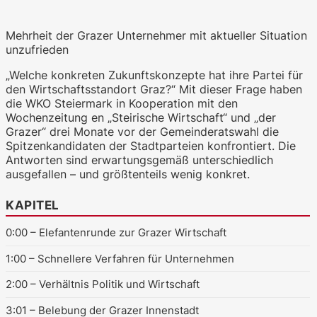
Mehrheit der Grazer Unternehmer mit aktueller Situation
unzufrieden
WKO.tv KI (lokales LLM gemma-4-
„Welche konkreten Zukunftskonzepte hat ihre Partei für
26b-a4b-it, Blackwell)
den Wirtschaftsstandort Graz?“ Mit dieser Frage haben
die WKO Steiermark in Kooperation mit den
Wochenzeitung en „Steirische Wirtschaft“ und „der
Grazer“ drei Monate vor der Gemeinderatswahl die
Spitzenkandidaten der Stadtparteien konfrontiert. Die
Antworten sind erwartungsgemäß unterschiedlich
ausgefallen – und größtenteils wenig konkret.
KAPITEL
0:00
– Elefantenrunde zur Grazer Wirtschaft
1:00
– Schnellere Verfahren für Unternehmen
2:00
– Verhältnis Politik und Wirtschaft
3:01
– Belebung der Grazer Innenstadt