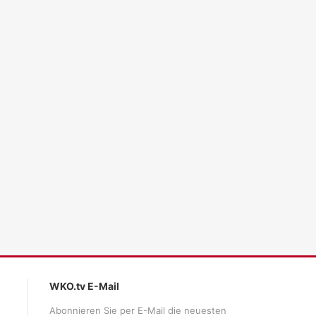
ales LLM gemma-4-26b-a4b-it, Blackwell)
WKO.tv E-Mail
Abonnieren Sie per E-Mail die neuesten