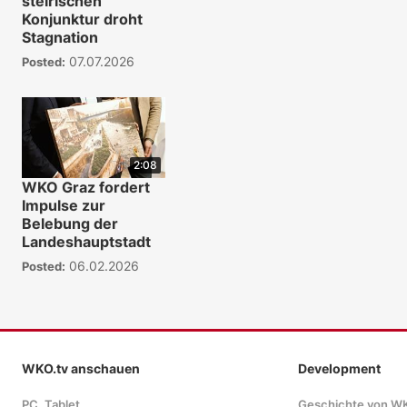
steirischen
Konjunktur droht
Stagnation
07.07.2026
Posted:
2:08
WKO Graz fordert
Impulse zur
Belebung der
Landeshauptstadt
06.02.2026
Posted:
WKO.tv anschauen
Development
PC, Tablet
Geschichte von W