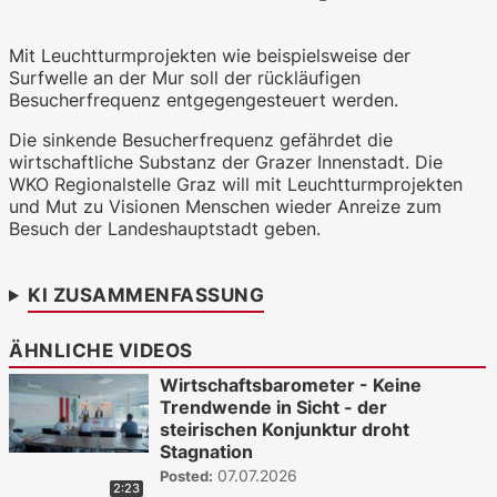
Mit Leuchtturmprojekten wie beispielsweise der
WKO.tv KI (lokales LLM gemma-4-
26b-a4b-it, Blackwell)
Surfwelle an der Mur soll der rückläufigen
Besucherfrequenz entgegengesteuert werden.
Die sinkende Besucherfrequenz gefährdet die
wirtschaftliche Substanz der Grazer Innenstadt. Die
WKO Regionalstelle Graz will mit Leuchtturmprojekten
und Mut zu Visionen Menschen wieder Anreize zum
Besuch der Landeshauptstadt geben.
KI ZUSAMMENFASSUNG
ÄHNLICHE VIDEOS
Wirtschaftsbarometer - Keine
Trendwende in Sicht - der
steirischen Konjunktur droht
Stagnation
07.07.2026
Posted:
2:23