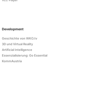
VLC Player
Development
Geschichte von WKO.tv
3D und Virtual Reality
Artificial Intelligence
Essenzialisierung: Go Essential
KommAustria
WKO.tv K
26b-a4b-i