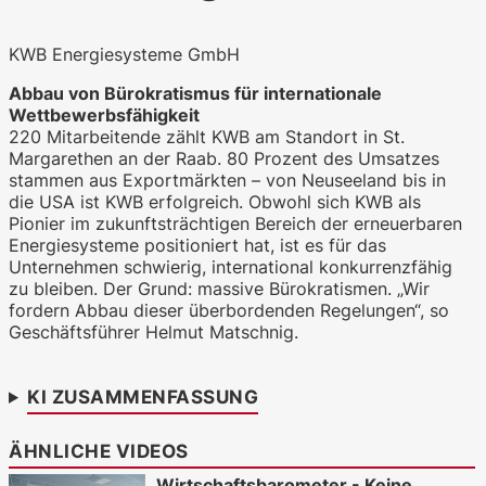
KWB Energiesysteme GmbH
WKO.tv KI (lokales LLM gemma-4-
Abbau von Bürokratismus für internationale
26b-a4b-it, Blackwell)
Wettbewerbsfähigkeit
220 Mitarbeitende zählt KWB am Standort in St.
Margarethen an der Raab. 80 Prozent des Umsatzes
stammen aus Exportmärkten – von Neuseeland bis in
die USA ist KWB erfolgreich. Obwohl sich KWB als
Pionier im zukunftsträchtigen Bereich der erneuerbaren
Energiesysteme positioniert hat, ist es für das
Unternehmen schwierig, international konkurrenzfähig
zu bleiben. Der Grund: massive Bürokratismen. „Wir
fordern Abbau dieser überbordenden Regelungen“, so
Geschäftsführer Helmut Matschnig.
KI ZUSAMMENFASSUNG
ÄHNLICHE VIDEOS
Wirtschaftsbarometer - Keine