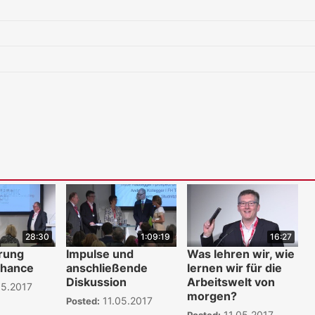
28:30
1:09:19
16:27
erung
Impulse und
Was lehren wir, wie
Chance
anschließende
lernen wir für die
Diskussion
Arbeitswelt von
5.2017
morgen?
11.05.2017
Posted:
11.05.2017
Posted: