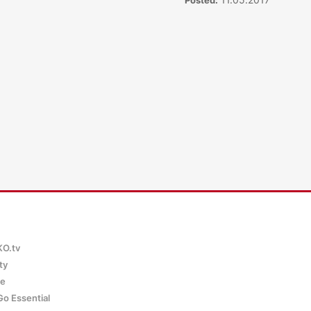
WKO.tv KI (lok
KO.tv
ty
ce
Go Essential