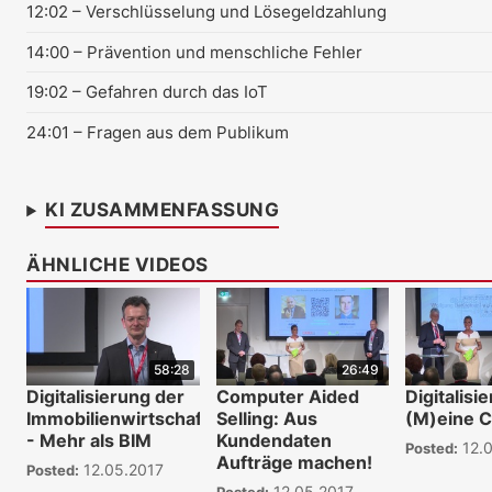
12:02
– Verschlüsselung und Lösegeldzahlung
14:00
– Prävention und menschliche Fehler
19:02
– Gefahren durch das IoT
24:01
– Fragen aus dem Publikum
KI ZUSAMMENFASSUNG
ÄHNLICHE VIDEOS
58:28
26:49
Digitalisierung der
Computer Aided
Digitalisi
Immobilienwirtschaft
Selling: Aus
(M)eine 
- Mehr als BIM
Kundendaten
12.0
Posted:
Aufträge machen!
12.05.2017
Posted:
12.05.2017
Posted: