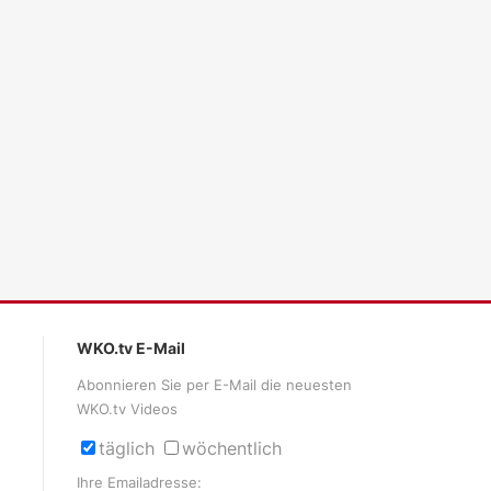
ales LLM gemma-4-26b-a4b-it, Blackwell)
WKO.tv E-Mail
Abonnieren Sie per E-Mail die neuesten
WKO.tv Videos
täglich
wöchentlich
Ihre Emailadresse: