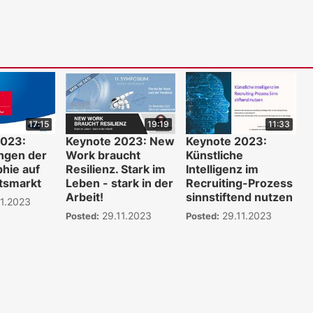
17:15
19:19
11:33
2023:
Keynote 2023: New
Keynote 2023:
ngen der
Work braucht
Künstliche
hie auf
Resilienz. Stark im
Intelligenz im
tsmarkt
Leben - stark in der
Recruiting-Prozess
Arbeit!
sinnstiftend nutzen
1.2023
29.11.2023
29.11.2023
Posted:
Posted:
WKO.tv KI (lok