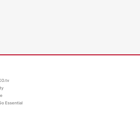
KO.tv
ty
ce
Go Essential