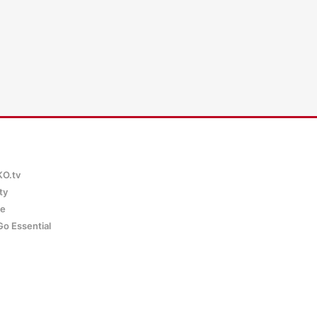
KO.tv
ty
ce
Go Essential