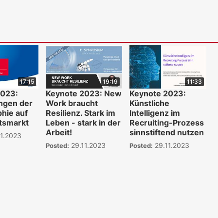
17:15
19:19
11:33
2023:
Keynote 2023: New
Keynote 2023:
ngen der
Work braucht
Künstliche
hie auf
Resilienz. Stark im
Intelligenz im
tsmarkt
Leben - stark in der
Recruiting-Prozess
Arbeit!
sinnstiftend nutzen
1.2023
29.11.2023
29.11.2023
Posted:
Posted:
WKO.tv KI (lok