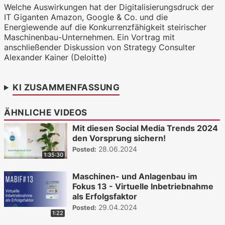
Welche Auswirkungen hat der Digitalisierungsdruck der
IT Giganten Amazon, Google & Co. und die
WKO.tv KI (lokales LLM gemma-4-
Energiewende auf die Konkurrenzfähigkeit steirischer
26b-a4b-it, Blackwell)
Maschinenbau-Unternehmen. Ein Vortrag mit
anschließender Diskussion von Strategy Consulter
Alexander Kainer (Deloitte)
KI ZUSAMMENFASSUNG
ÄHNLICHE VIDEOS
Mit diesen Social Media Trends 2024
den Vorsprung sichern!
28.06.2024
Posted:
1:35:30
Maschinen- und Anlagenbau im
Fokus 13 - Virtuelle Inbetriebnahme
als Erfolgsfaktor
29.04.2024
Posted:
1:22