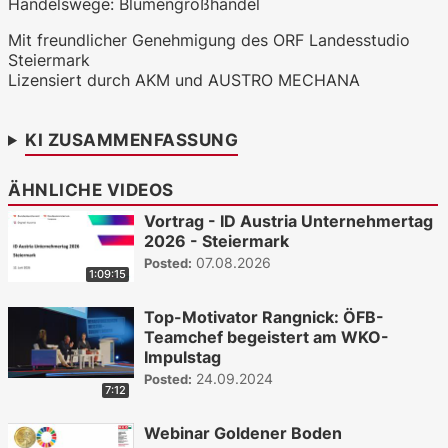
Handelswege: Blumengroßhandel
WKO.tv KI (lokales LLM gemma-4-
Mit freundlicher Genehmigung des ORF Landesstudio
26b-a4b-it, Blackwell)
Steiermark
Lizensiert durch AKM und AUSTRO MECHANA
KI ZUSAMMENFASSUNG
ÄHNLICHE VIDEOS
Vortrag - ID Austria Unternehmertag
2026 - Steiermark
07.08.2026
Posted:
1:09:15
Top-Motivator Rangnick: ÖFB-
Teamchef begeistert am WKO-
Impulstag
24.09.2024
Posted:
7:12
Webinar Goldener Boden