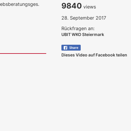
iebsberatungsges.
9840
views
28. September 2017
Rückfragen an:
UBIT WKO Steiermark
Dieses Video auf Facebook teilen
ales LLM gemma-4-26b-a4b-it, Blackwell)