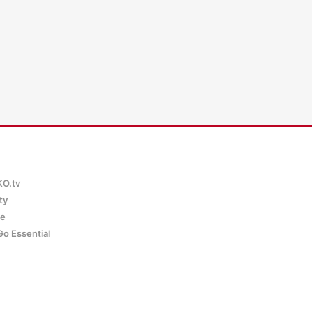
KO.tv
ty
ce
Go Essential