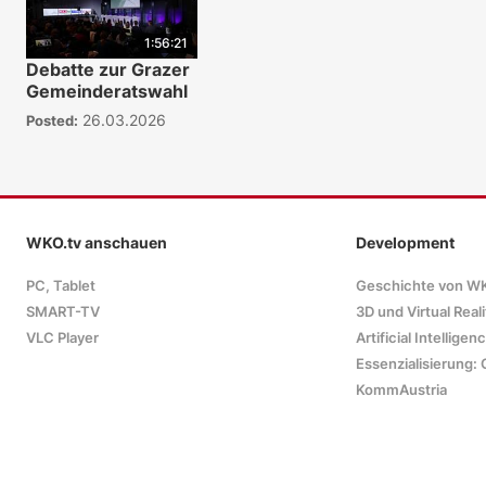
1:56:21
Debatte zur Grazer
Gemeinderatswahl
26.03.2026
Posted:
WKO.tv anschauen
Development
PC, Tablet
Geschichte von W
SMART-TV
3D und Virtual Reali
VLC Player
Artificial Intelligen
Essenzialisierung: 
KommAustria