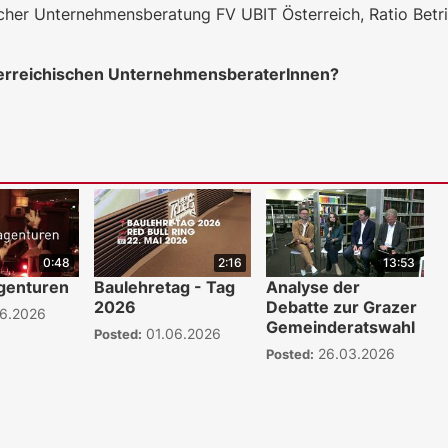
er Unternehmensberatung FV UBIT Österreich, Ratio Betr
sterreichischen UnternehmensberaterInnen?
0:48
2:16
13:53
genturen
Baulehretag - Tag
Analyse der
2026
Debatte zur Grazer
6.2026
Gemeinderatswahl
01.06.2026
Posted:
26.03.2026
Posted:
WKO.tv KI (lok