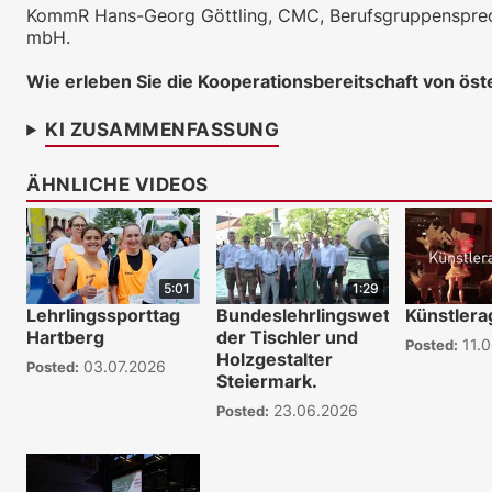
KommR Hans-Georg Göttling, CMC, Berufsgruppensprech
mbH.
Wie erleben Sie die Kooperationsbereitschaft von ö
KI ZUSAMMENFASSUNG
ÄHNLICHE VIDEOS
5:01
1:29
Lehrlingssporttag
Bundeslehrlingswettbewerb
Künstlera
Hartberg
der Tischler und
11.0
Posted:
Holzgestalter
03.07.2026
Posted:
Steiermark.
23.06.2026
Posted: