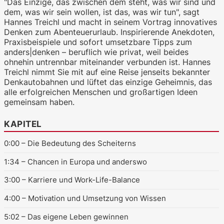
"Das Einzige, das zwischen dem steht, was wir sind und
dem, was wir sein wollen, ist das, was wir tun", sagt
Hannes Treichl und macht in seinem Vortrag innovatives
Denken zum Abenteuerurlaub. Inspirierende Anekdoten,
Praxisbeispiele und sofort umsetzbare Tipps zum
WKO.tv KI (lokales LLM gemma-4-
anders|denken – beruflich wie privat, weil beides
26b-a4b-it, Blackwell)
ohnehin untrennbar miteinander verbunden ist. Hannes
Treichl nimmt Sie mit auf eine Reise jenseits bekannter
Denkautobahnen und lüftet das einzige Geheimnis, das
alle erfolgreichen Menschen und großartigen Ideen
gemeinsam haben.
KAPITEL
0:00
– Die Bedeutung des Scheiterns
1:34
– Chancen in Europa und anderswo
3:00
– Karriere und Work-Life-Balance
4:00
– Motivation und Umsetzung von Wissen
5:02
– Das eigene Leben gewinnen