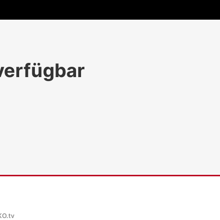
 verfügbar
KO.tv