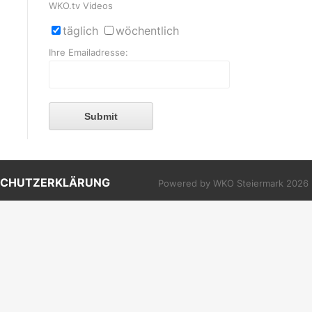
WKO.tv Videos
täglich
wöchentlich
Ihre Emailadresse:
Submit
SCHUTZERKLÄRUNG
Powered by WKO Steiermark 2026