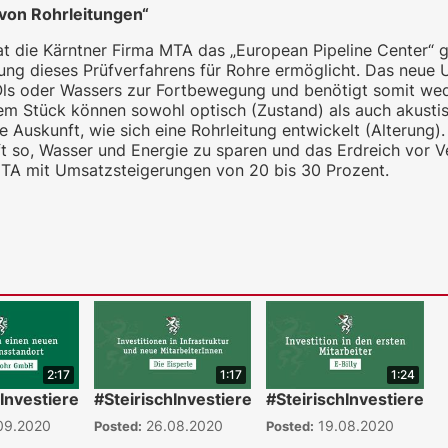
von Rohrleitungen“
 die Kärntner Firma MTA das „European Pipeline Center“ g
ung dieses Prüfverfahrens für Rohre ermöglicht. Das neue
ls oder Wassers zur Fortbewegung und benötigt somit wed
em Stück können sowohl optisch (Zustand) als auch akustis
uskunft, wie sich eine Rohrleitung entwickelt (Alterung).
ft so, Wasser und Energie zu sparen und das Erdreich vor V
 MTA mit Umsatzsteigerungen von 20 bis 30 Prozent.
2:17
1:17
1:24
hInvestieren
#SteirischInvestieren
#SteirischInvestieren
09.2020
26.08.2020
19.08.2020
Posted:
Posted: