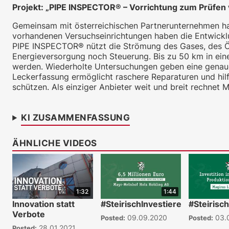
Projekt: „PIPE INSPECTOR® – Vorrichtung zum Prüfen 
Gemeinsam mit österreichischen Partnerunternehmen hat
vorhandenen Versuchseinrichtungen haben die Entwickl
PIPE INSPECTOR® nützt die Strömung des Gases, des Ö
Energieversorgung noch Steuerung. Bis zu 50 km in ein
werden. Wiederholte Untersuchungen geben eine genaue A
Leckerfassung ermöglicht raschere Reparaturen und hil
schützen. Als einziger Anbieter weit und breit rechnet
KI ZUSAMMENFASSUNG
ÄHNLICHE VIDEOS
1:32
1:44
Innovation statt
#SteirischInvestieren
#Steirisc
Verbote
09.09.2020
03.
Posted:
Posted:
28.01.2021
Posted: