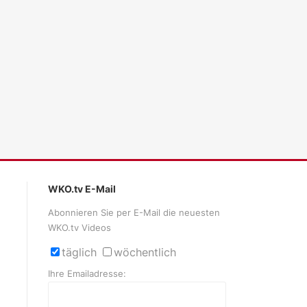
ales LLM gemma-4-26b-a4b-it, Blackwell)
WKO.tv E-Mail
Abonnieren Sie per E-Mail die neuesten
WKO.tv Videos
täglich
wöchentlich
Ihre Emailadresse: