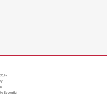
WKO.tv KI (lok
KO.tv
ty
ce
Go Essential