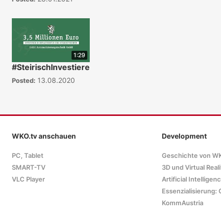
1:29
#SteirischInvestieren
13.08.2020
Posted:
WKO.tv anschauen
Development
PC, Tablet
Geschichte von W
SMART-TV
3D und Virtual Reali
VLC Player
Artificial Intelligen
Essenzialisierung: 
KommAustria