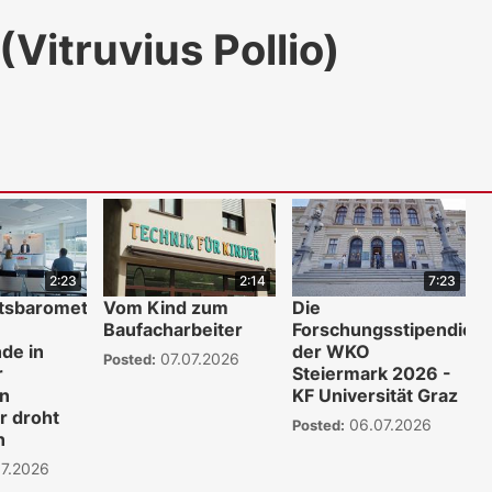
itruvius Pollio)
2:23
2:14
7:23
ftsbarometer
Vom Kind zum
Die
Baufacharbeiter
Forschungsstipendien
de in
der WKO
07.07.2026
Posted:
r
Steiermark 2026 -
en
KF Universität Graz
r droht
06.07.2026
Posted:
n
7.2026