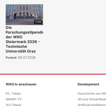
7:24
Die
Forschungsstipendien
der WKO
Steiermark 2026 -
Technische
Universität Graz
06.07.2026
Posted:
WKO.tv anschauen
Development
PC, Tablet
Geschichte von W
SMART-TV
3D und Virtual Reali
VLC Player
Artificial Intelligen