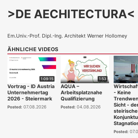
>DE AECHITECTURA< (V
Em.Univ.-Prof. Dipl.-Ing. Architekt Werner Hollomey
ÄHNLICHE VIDEOS
1:09:15
1:53
Vortrag - ID Austria
AQUA –
Wirtscha
Unternehmertag
Arbeitsplatznahe
- Keine
2026 - Steiermark
Qualifizierung
Trendwen
Sicht - de
07.08.2026
04.08.2026
Posted:
Posted:
steirisch
Konjunktu
Stagnatio
07.0
Posted: