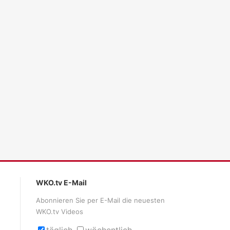
ales LLM gemma-4-26b-a4b-it, Blackwell)
WKO.tv E-Mail
Abonnieren Sie per E-Mail die neuesten
WKO.tv Videos
täglich
wöchentlich