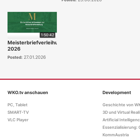
1:50:42
Meisterbriefverleihung
2026
27.01.2026
Posted:
WKO.tv anschauen
Development
PC, Tablet
Geschichte von W
SMART-TV
3D und Virtual Reali
VLC Player
Artificial Intelligen
Essenzialisierung: 
KommAustria