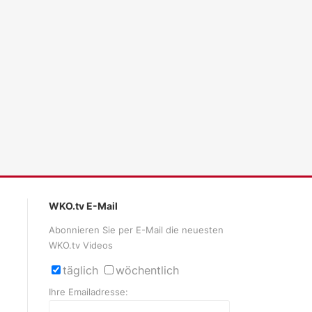
ales LLM gemma-4-26b-a4b-it, Blackwell)
WKO.tv E-Mail
Abonnieren Sie per E-Mail die neuesten
WKO.tv Videos
täglich
wöchentlich
Ihre Emailadresse: