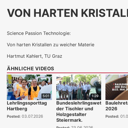
VON HARTEN KRISTAL
Science Passion Technologie:
Von harten Kristallen zu weicher Materie
Hartmut Kahlert, TU Graz
ÄHNLICHE VIDEOS
5:01
1:29
Lehrlingssporttag
Bundeslehrlingswettbewerb
Baulehret
Hartberg
der Tischler und
2026
Holzgestalter
03.07.2026
01.
Posted:
Posted:
Steiermark.
23.06.2026
Posted: