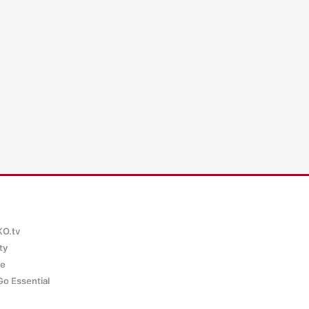
WKO.tv KI (lok
KO.tv
ty
ce
Go Essential