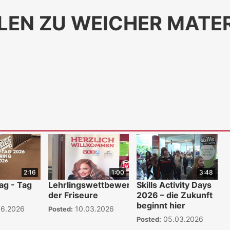
LEN ZU WEICHER MATER
2:16
1:00
3:48
ag - Tag
Lehrlingswettbewerb
Skills Activity Days
der Friseure
2026 – die Zukunft
beginnt hier
06.2026
10.03.2026
Posted:
05.03.2026
Posted: