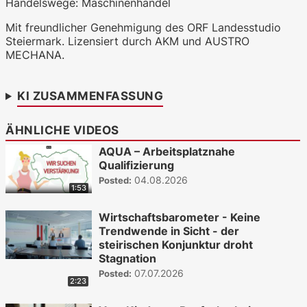
Handelswege: Maschinenhandel
WKO.tv KI (lokales LLM gemma-4-
Mit freundlicher Genehmigung des ORF Landesstudio
26b-a4b-it, Blackwell)
Steiermark. Lizensiert durch AKM und AUSTRO
MECHANA.
KI ZUSAMMENFASSUNG
ÄHNLICHE VIDEOS
AQUA – Arbeitsplatznahe
Qualifizierung
04.08.2026
Posted:
1:53
Wirtschaftsbarometer - Keine
Trendwende in Sicht - der
steirischen Konjunktur droht
Stagnation
07.07.2026
Posted:
2:23