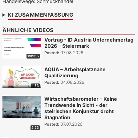
Handelswege: Schmuckhandel
WKO.tv KI (lokales LLM gemma-4-
26b-a4b-it, Blackwell)
KI ZUSAMMENFASSUNG
ÄHNLICHE VIDEOS
Vortrag - ID Austria Unternehmertag
2026 - Steiermark
07.08.2026
Posted:
1:09:15
AQUA – Arbeitsplatznahe
Qualifizierung
04.08.2026
Posted:
1:53
Wirtschaftsbarometer - Keine
Trendwende in Sicht - der
steirischen Konjunktur droht
Stagnation
07.07.2026
Posted:
2:23