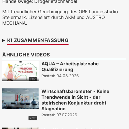
Handelswege: Drogeriefachhandel
WKO.tv KI (lokales LLM gemma-4-
Mit freundlicher Genehmigung des ORF Landesstudio
26b-a4b-it, Blackwell)
Steiermark. Lizensiert durch AKM und AUSTRO
MECHANA.
KI ZUSAMMENFASSUNG
ÄHNLICHE VIDEOS
AQUA – Arbeitsplatznahe
Qualifizierung
04.08.2026
Posted:
1:53
Wirtschaftsbarometer - Keine
Trendwende in Sicht - der
steirischen Konjunktur droht
Stagnation
07.07.2026
Posted:
2:23