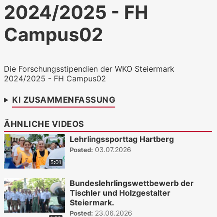
2024/2025 - FH
WKO.tv KI (lokales LLM gemma-4-
26b-a4b-it, Blackwell)
Campus02
Die Forschungsstipendien der WKO Steiermark
2024/2025 - FH Campus02
KI ZUSAMMENFASSUNG
ÄHNLICHE VIDEOS
Lehrlingssporttag Hartberg
03.07.2026
Posted:
5:01
Bundeslehrlingswettbewerb der
Tischler und Holzgestalter
Steiermark.
23.06.2026
Posted: