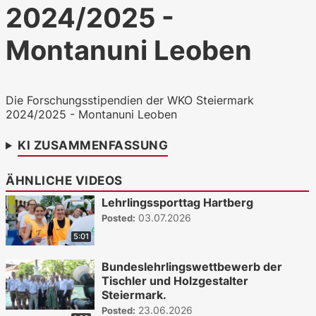
2024/2025 -
WKO.tv KI (lokales LLM gemma-4-
26b-a4b-it, Blackwell)
Montanuni Leoben
Die Forschungsstipendien der WKO Steiermark
2024/2025 - Montanuni Leoben
KI ZUSAMMENFASSUNG
ÄHNLICHE VIDEOS
Lehrlingssporttag Hartberg
03.07.2026
Posted:
5:01
Bundeslehrlingswettbewerb der
Tischler und Holzgestalter
Steiermark.
23.06.2026
Posted: