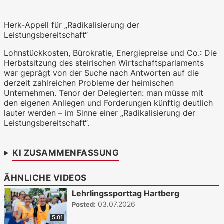
Herk-Appell für „Radikalisierung der
WKO.tv KI (lokales LLM gemma-4-
Leistungsbereitschaft“
26b-a4b-it, Blackwell)
Lohnstückkosten, Bürokratie, Energiepreise und Co.: Die
Herbstsitzung des steirischen Wirtschaftsparlaments
war geprägt von der Suche nach Antworten auf die
derzeit zahlreichen Probleme der heimischen
Unternehmen. Tenor der Delegierten: man müsse mit
den eigenen Anliegen und Forderungen künftig deutlich
lauter werden – im Sinne einer „Radikalisierung der
Leistungsbereitschaft“.
KI ZUSAMMENFASSUNG
ÄHNLICHE VIDEOS
Lehrlingssporttag Hartberg
03.07.2026
Posted:
5:01