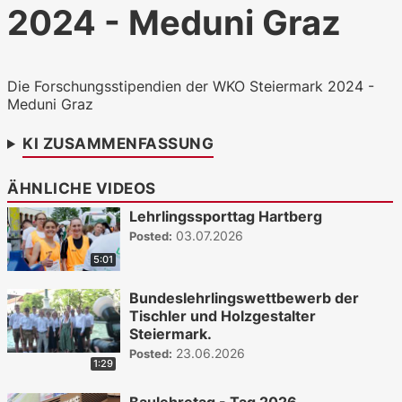
2024 - Meduni Graz
WKO.tv KI (lokales LLM gemma-4-
26b-a4b-it, Blackwell)
Die Forschungsstipendien der WKO Steiermark 2024 -
Meduni Graz
KI ZUSAMMENFASSUNG
ÄHNLICHE VIDEOS
Lehrlingssporttag Hartberg
03.07.2026
Posted:
5:01
Bundeslehrlingswettbewerb der
Tischler und Holzgestalter
Steiermark.
23.06.2026
Posted:
1:29
Baulehretag - Tag 2026