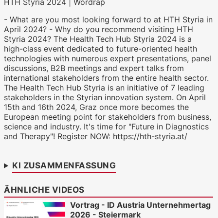
HTH Styria 2024 | Wordrap
- What are you most looking forward to at HTH Styria in
April 2024? - Why do you recommend visiting HTH
WKO.tv KI (lokales LLM gemma-4-
Styria 2024? The Health Tech Hub Styria 2024 is a
26b-a4b-it, Blackwell)
high-class event dedicated to future-oriented health
technologies with numerous expert presentations, panel
discussions, B2B meetings and expert talks from
international stakeholders from the entire health sector.
The Health Tech Hub Styria is an initiative of 7 leading
stakeholders in the Styrian innovation system. On April
15th and 16th 2024, Graz once more becomes the
European meeting point for stakeholders from business,
science and industry. It's time for "Future in Diagnostics
and Therapy"! Register NOW: https://hth-styria.at/
KI ZUSAMMENFASSUNG
ÄHNLICHE VIDEOS
Vortrag - ID Austria Unternehmertag
2026 - Steiermark