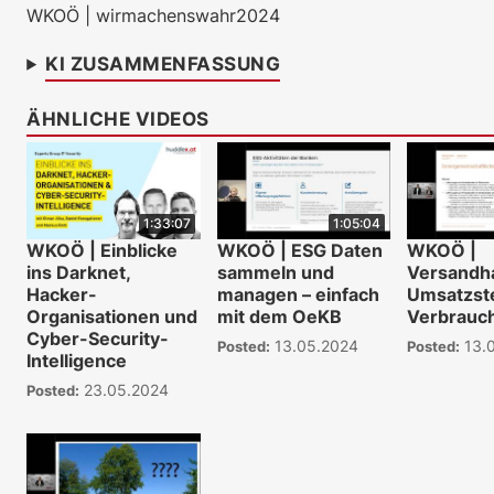
WKOÖ | wirmachenswahr2024
KI ZUSAMMENFASSUNG
ÄHNLICHE VIDEOS
1:33:07
1:05:04
WKOÖ | Einblicke
WKOÖ | ESG Daten
WKOÖ |
ins Darknet,
sammeln und
Versandh
Hacker-
managen – einfach
Umsatzst
Organisationen und
mit dem OeKB
Verbrauc
Cyber-Security-
13.05.2024
13.
Posted:
Posted:
Intelligence
23.05.2024
Posted: