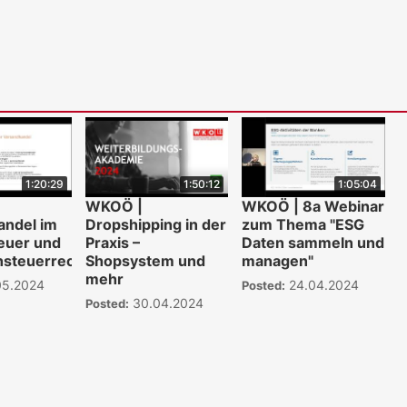
1:20:29
1:50:12
1:05:04
WKOÖ |
WKOÖ | 8a Webinar
andel im
Dropshipping in der
zum Thema "ESG
euer und
Praxis –
Daten sammeln und
hsteuerrecht
Shopsystem und
managen"
mehr
05.2024
24.04.2024
Posted:
30.04.2024
Posted: