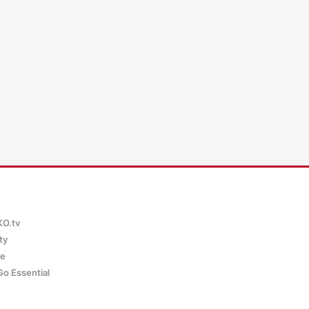
WKO.tv KI (lok
KO.tv
ty
ce
Go Essential