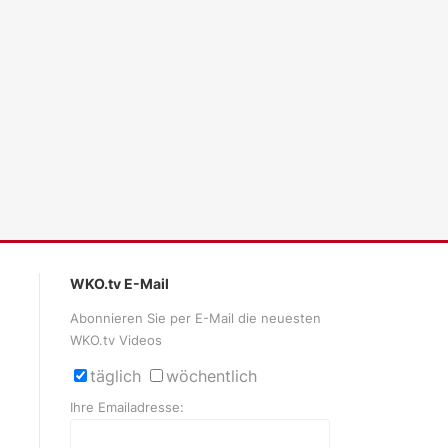
ales LLM gemma-4-26b-a4b-it, Blackwell)
WKO.tv E-Mail
Abonnieren Sie per E-Mail die neuesten
WKO.tv Videos
täglich
wöchentlich
Ihre Emailadresse: