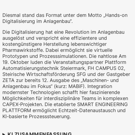
Diesmal stand das Format unter dem Motto „Hands-on
Digitalisierung im Anlagenbau“.
WKO.tv KI (lokales LLM gemma-4-
Die Digitalisierung hat eine Revolution im Anlagenbau
26b-a4b-it, Blackwell)
ausgelöst und verspricht eine effizientere und
kostengünstigere Herstellung lebenswichtiger
Pharmawirkstoffe. Dabei ermöglicht sie virtuelle
Prototypen und Prozesssimulationen. Die nahtlose Am
19. Oktober luden die Veranstaltungspartner Plattform
Automatisierungstechnik Steiermark, FH CAMPUS 02,
Steirische Wirtschaftsförderung SFG und der Gastgeber
ZETA zur bereits 12. Ausgabe des „Maschinen- und
Anlagenbau im Fokus“ (kurz: MABiF). Integration
modernster Technologien schafft hier faszinierende
Möglichkeiten für interdisziplinäre Teams in komplexen
CAPEX-Projekten. Die etablierte SMART ENGINEERING
PLATTFORM ermöglicht Echtzeit-Datenaustausch und
KI-basierte Prozesssteuerung.
KI ZUSAMMENFASSUNG