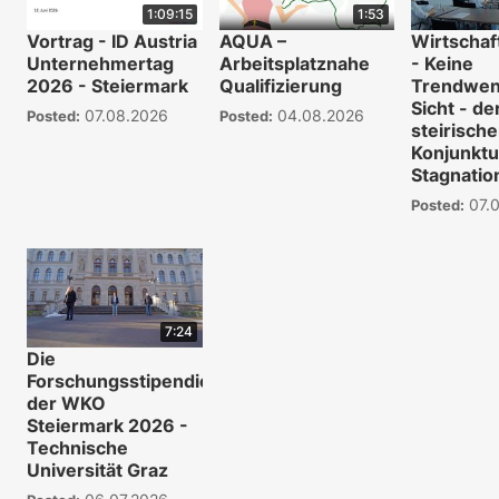
1:09:15
1:53
Vortrag - ID Austria
AQUA –
Wirtscha
Unternehmertag
Arbeitsplatznahe
- Keine
2026 - Steiermark
Qualifizierung
Trendwen
Sicht - de
07.08.2026
04.08.2026
Posted:
Posted:
steirisch
Konjunktu
Stagnatio
07.0
Posted:
7:24
Die
Forschungsstipendien
der WKO
Steiermark 2026 -
Technische
Universität Graz