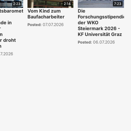
2:23
2:14
7:23
ftsbarometer
Vom Kind zum
Die
Baufacharbeiter
Forschungsstipendien
de in
der WKO
07.07.2026
Posted:
r
Steiermark 2026 -
en
KF Universität Graz
r droht
06.07.2026
Posted:
n
7.2026
WKO.tv KI (lok