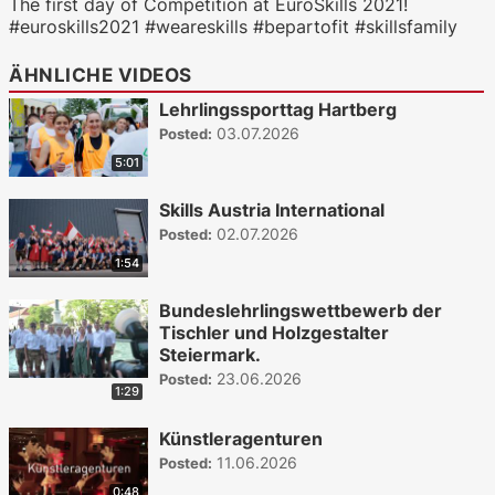
The first day of Competition at EuroSkills 2021!
#euroskills2021 #weareskills #bepartofit #skillsfamily
ÄHNLICHE VIDEOS
Lehrlingssporttag Hartberg
03.07.2026
Posted:
5:01
Skills Austria International
02.07.2026
Posted:
1:54
Bundeslehrlingswettbewerb der
Tischler und Holzgestalter
Steiermark.
23.06.2026
Posted:
1:29
Künstleragenturen
11.06.2026
Posted:
0:48