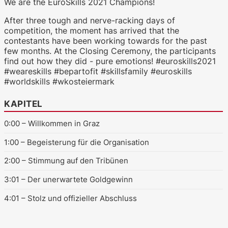
We are the EuroSkills 2021 Champions!
After three tough and nerve-racking days of
competition, the moment has arrived that the
contestants have been working towards for the past
WKO.tv KI (lokales LLM gemma-4-
26b-a4b-it, Blackwell)
few months. At the Closing Ceremony, the participants
find out how they did - pure emotions! #euroskills2021
#weareskills #bepartofit #skillsfamily #euroskills
#worldskills #wkosteiermark
KAPITEL
0:00
– Willkommen in Graz
1:00
– Begeisterung für die Organisation
2:00
– Stimmung auf den Tribünen
3:01
– Der unerwartete Goldgewinn
4:01
– Stolz und offizieller Abschluss