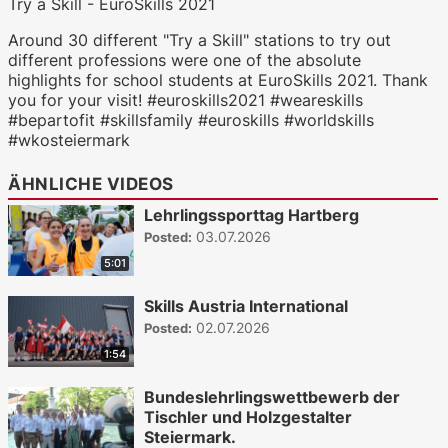
Try a Skill - EuroSkills 2021
Around 30 different "Try a Skill" stations to try out
different professions were one of the absolute
highlights for school students at EuroSkills 2021. Thank
you for your visit! #euroskills2021 #weareskills
#bepartofit #skillsfamily #euroskills #worldskills
#wkosteiermark
ÄHNLICHE VIDEOS
Lehrlingssporttag Hartberg
03.07.2026
Posted:
5:01
Skills Austria International
02.07.2026
Posted:
1:54
Bundeslehrlingswettbewerb der
Tischler und Holzgestalter
Steiermark.