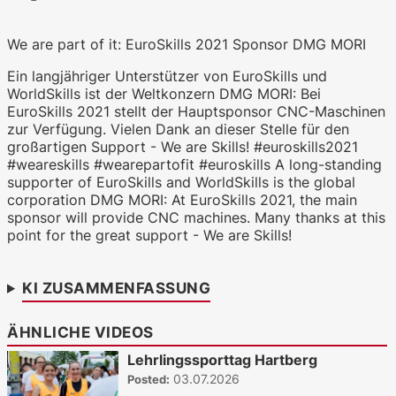
We are part of it: EuroSkills 2021 Sponsor DMG MORI
WKO.tv KI (lokales LLM gemma-4-
26b-a4b-it, Blackwell)
Ein langjähriger Unterstützer von EuroSkills und
WorldSkills ist der Weltkonzern DMG MORI: Bei
EuroSkills 2021 stellt der Hauptsponsor CNC-Maschinen
zur Verfügung. Vielen Dank an dieser Stelle für den
großartigen Support - We are Skills! #euroskills2021
#weareskills #wearepartofit #euroskills A long-standing
supporter of EuroSkills and WorldSkills is the global
corporation DMG MORI: At EuroSkills 2021, the main
sponsor will provide CNC machines. Many thanks at this
point for the great support - We are Skills!
KI ZUSAMMENFASSUNG
ÄHNLICHE VIDEOS
Lehrlingssporttag Hartberg
03.07.2026
Posted: