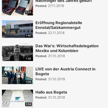
Nachfolger des Jahres gekürt
27.11.2018
Posted:
1:28
Eröffnung Regionalstelle
Ennstal/Salzkammergut
22.11.2018
Posted:
1:40
Das War's: Wirtschaftsdelegation
Mexiko und Kolumbien
31.10.2018
Posted:
1:36
LIVE von der Austria Connect in
Bogota
31.10.2018
Posted:
1:08
Hallo aus Bogota
31.10.2018
Posted:
1:04