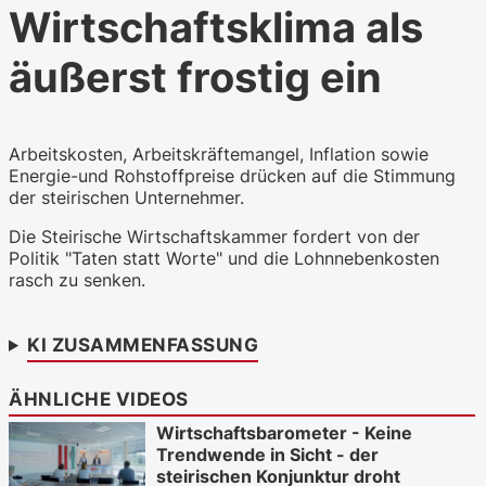
Wirtschaftsklima als
äußerst frostig ein
WKO.tv KI (lokales LLM gemma-4-
26b-a4b-it, Blackwell)
Arbeitskosten, Arbeitskräftemangel, Inflation sowie
Energie-und Rohstoffpreise drücken auf die Stimmung
der steirischen Unternehmer.
Die Steirische Wirtschaftskammer fordert von der
Politik "Taten statt Worte" und die Lohnnebenkosten
rasch zu senken.
KI ZUSAMMENFASSUNG
ÄHNLICHE VIDEOS
Wirtschaftsbarometer - Keine
Trendwende in Sicht - der
steirischen Konjunktur droht