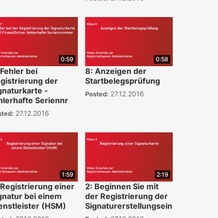
0:59
0:58
 Fehler bei
8: Anzeigen der
gistrierung der
Startbelegsprüfung
gnaturkarte -
27.12.2016
Posted:
hlerhafte Seriennr
27.12.2016
sted:
1:59
2:19
 Registrierung einer
2: Beginnen Sie mit
gnatur bei einem
der Registrierung der
enstleister (HSM)
Signaturerstellungseinheit