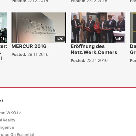
27.12.2016
27.12.2016
Posted:
Posted:
Po
:21
1:20
3:49
er:
MERCUR 2016
Eröffnung des
Da
s
Netz.Werk.Centers
Gr
29.11.2016
Posted:
l
23.11.2016
Posted:
Po
nt
von WKO.tv
l Reality
elligence
rung: Go Essential