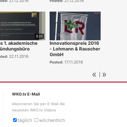
27.12.2016
27.12.2016
sted:
Posted:
3:22
s 1. akademische
Innovationspreis 2016
ündungsbüro
- Lohmann & Rauscher
GmbH
22.11.2016
sted:
17.11.2016
Posted:
«
»
|
WKO.tv E-Mail
Abonnieren Sie per E-Mail die
neuesten WKO.tv Videos
täglich
wöchentlich