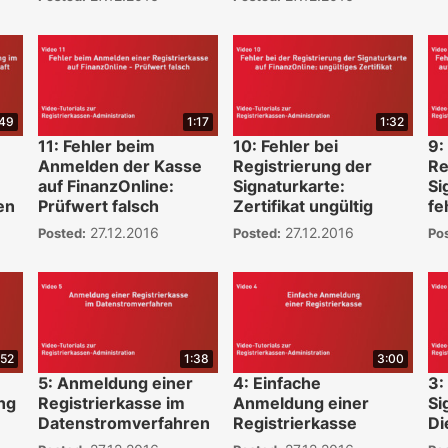
:49
1:17
1:32
11: Fehler beim
10: Fehler bei
9:
Anmelden der Kasse
Registrierung der
Re
auf FinanzOnline:
Signaturkarte:
Si
en
Prüfwert falsch
Zertifikat ungültig
fe
27.12.2016
27.12.2016
Posted:
Posted:
Po
:52
1:38
3:00
5: Anmeldung einer
4: Einfache
3:
ng
Registrierkasse im
Anmeldung einer
Si
Datenstromverfahren
Registrierkasse
Di