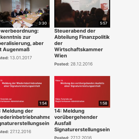
3:30
5:57
werbeordnung:
Steuerabend der
kenntnis zur
Abteilung Finanzpolitik
beralisierung, aber
der
t Augenmaß
Wirtschaftskammer
Wien
13.01.2017
sted:
28.12.2016
Posted:
1:54
1:58
: Meldung der
14: Meldung
ederinbetriebnahme
vorübergehender
gnaturerstellungseinheit
Ausfall
Signaturerstellungseinheit
27.12.2016
sted:
27.12.2016
Posted: