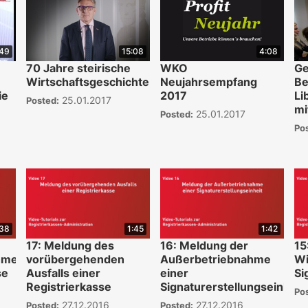
:49
15:08
4:08
70 Jahre steirische
WKO
Ge
Wirtschaftsgeschichte
Neujahrsempfang
Be
ie
2017
Li
25.01.2017
Posted:
mi
25.01.2017
Posted:
Po
:38
1:45
1:42
17: Meldung des
16: Meldung der
15
hme
vorübergehenden
Außerbetriebnahme
Wi
se
Ausfalls einer
einer
Si
Registrierkasse
Signaturerstellungseinheit
Po
27.12.2016
27.12.2016
Posted:
Posted: