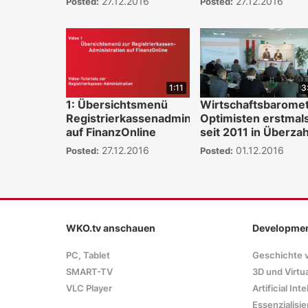
27.12.2016
27.12.2016
Posted:
Posted:
1:11
3
1: Übersichtsmenü
Wirtschaftsbaromet
Registrierkassenadministration
Optimisten erstmal
auf FinanzOnline
seit 2011 in Überzah
27.12.2016
01.12.2016
Posted:
Posted:
WKO.tv anschauen
Developme
PC, Tablet
Geschichte 
SMART-TV
3D und Virtua
VLC Player
Artificial Int
Essenzialisie