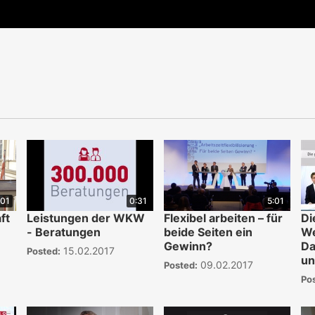
:01
0:31
5:01
ft
Leistungen der WKW
Flexibel arbeiten – für
Di
- Beratungen
beide Seiten ein
We
Gewinn?
Da
15.02.2017
Posted:
un
09.02.2017
Posted:
Po