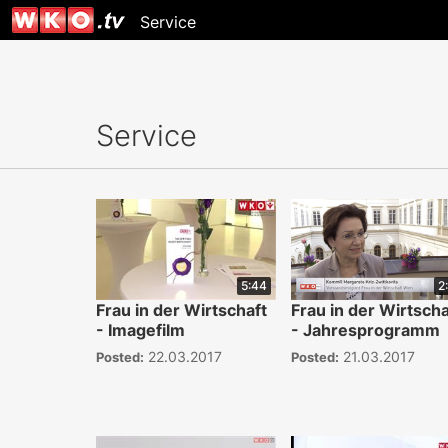
Service
Service
5:44
2
Frau in der Wirtschaft
Frau in der Wirtscha
- Imagefilm
- Jahresprogramm
22.03.2017
21.03.2017
Posted:
Posted: