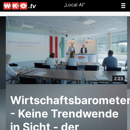
„Local AI“
2:23
Wirtschaftsbaromete
- Keine Trendwende
in Sicht - der